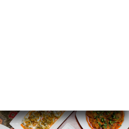
SV
MENY
/
HEM
GALLERI
Galleri