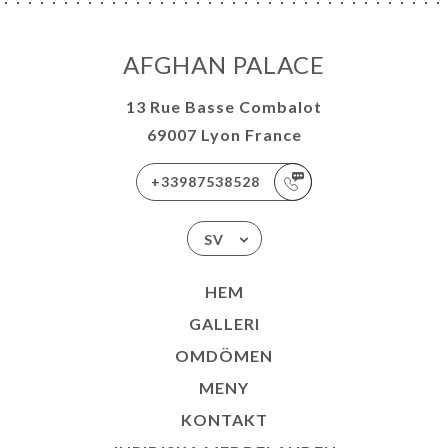
TAKT
AFGHAN PALACE
13 Rue Basse Combalot
69007 Lyon France
+33987538528
SV
HEM
GALLERI
OMDÖMEN
MENY
KONTAKT