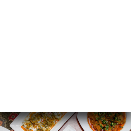
IT
MENU
/
PAGINA INIZIALE
GALLERIA
Galleria