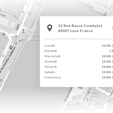
13 Rue Basse Combalot
69007 Lyon France
Lunedì
12:00-
Martedì
C
Mercoledì
12:00-
Giovedì
12:00-
Venerdì
12:00-
Sabato
12:00-
Domenica
12:00-