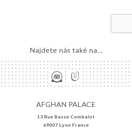
VOVAT
DNAT
ERIE
ENZE
ÍDKA
Najdete nás také na...
TAKT
AFGHAN PALACE
13 Rue Basse Combalot
69007 Lyon France