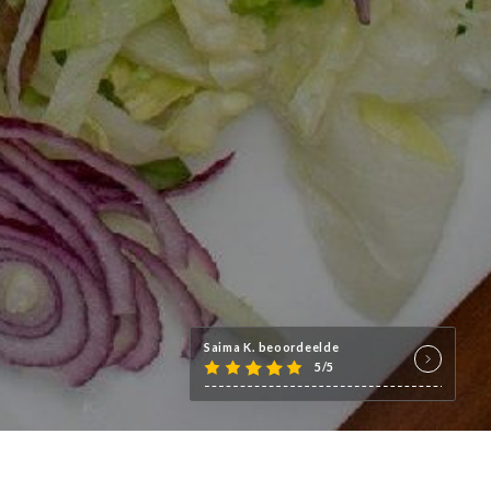
Saima K. beoordeelde
5/5