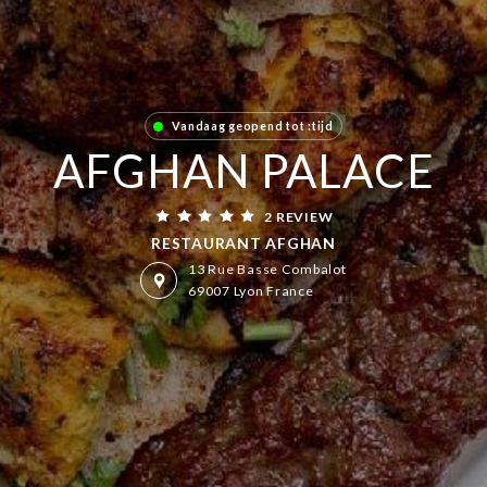
Vandaag geopend tot :tijd
AFGHAN PALACE
2 REVIEW
RESTAURANT AFGHAN
13 Rue Basse Combalot
69007 Lyon France