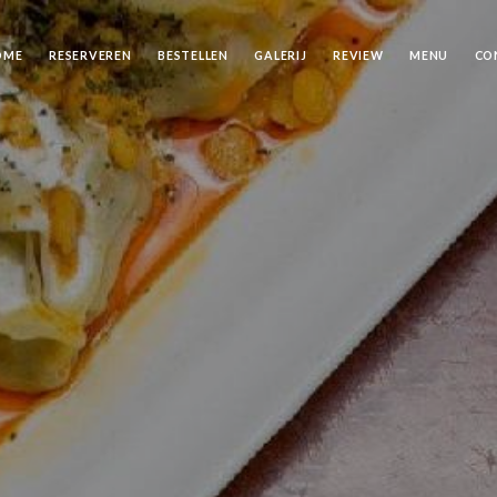
OME
RESERVEREN
BESTELLEN
GALERIJ
REVIEW
MENU
CO