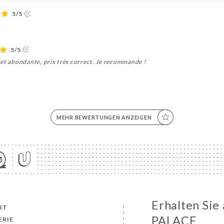
5/5
5/5
 et abondante, prix très correct. Je recommande !
MEHR BEWERTUNGEN ANZEIGEN
Erhalten Si
RT
PALACE
ERIE