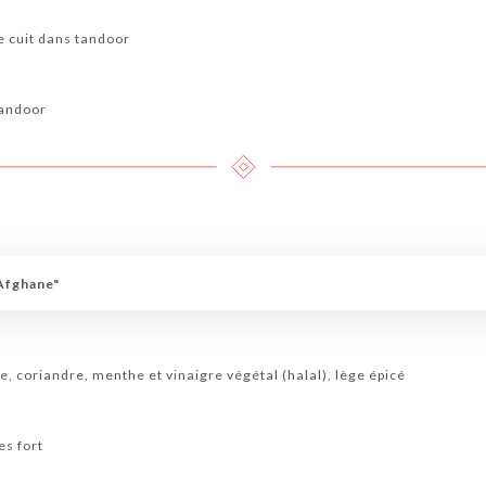
e cuit dans tandoor
tandoor
 Afghane"
le, coriandre, menthe et vinaigre végétal (halal), lège épicé
es fort