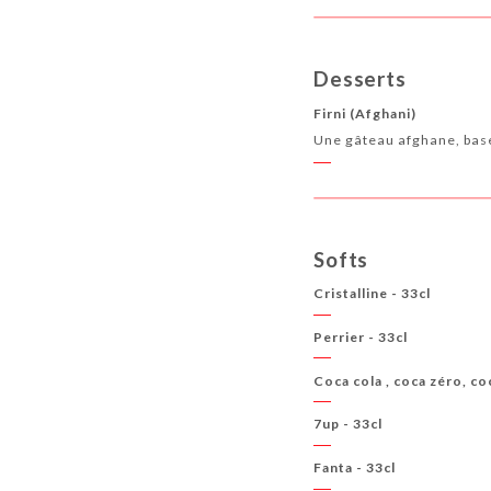
Desserts
Firni (Afghani)
Une gâteau afghane, base 
Softs
Cristalline - 33cl
Perrier - 33cl
Coca cola , coca zéro, co
7up - 33cl
Fanta - 33cl