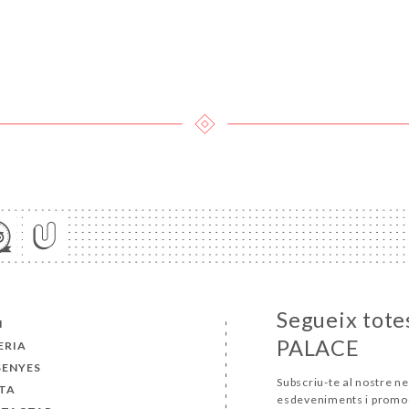
Segueix tote
I
PALACE
ERIA
SENYES
Subscriu-te al nostre ne
TA
esdeveniments i promo