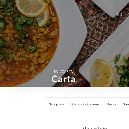
INICI
/
INICI
CARTA
Carta
Nos plats
Plats végétariens
Naans
Sa