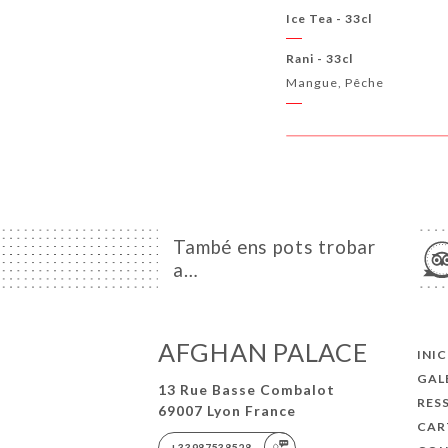
Ice Tea - 33cl
Rani - 33cl
Mangue, Pêche
També ens pots trobar
a…
AFGHAN PALACE
INIC
GAL
13 Rue Basse Combalot
RES
69007 Lyon France
CAR
+33987538528